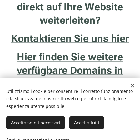
direkt auf Ihre Website
weiterleiten?
Kontaktieren Sie uns hier
Hier finden Sie weitere
verfügbare Domains in
Südtirol
Utilizziamo i cookie per consentire il corretto funzionamento
e la sicurezza del nostro sito web e per offrirti la migliore
esperienza utente possibile.
Accetta solo i necessari
Accetta tutti
Internethotel.it è un servizio della ditta Francesco Solidoro - Via delle
Ghiaie, 20/1 - 38122 - Trento (TN) - P.I. 01043510229
Informativa Privacy & Cookie Policy
Cookies